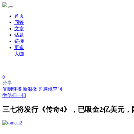
首页
问答
文章
话题
链接
更多
大咖
0
分享
复制链接
新浪微博
腾讯空间
微信扫一扫
三七将发行《传奇4》，已吸金2亿美元，