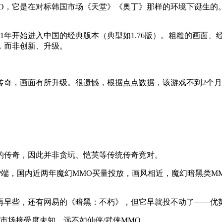
MO，它是在对标韩国市场《天堂》《奥丁》那样的环境下诞生的
01年开始进入中国的经典版本（典型如1.76版）。粗糙的画面
，而非创新、升级。
做的传奇，画面有所升级。很遗憾，根据点点数据，该游戏不到2个月时
的传奇，因此并非贪玩、恺英等传统传奇竞对。
PP端，国内近两年魔幻MMO买量投放，画风相近，魔幻暗黑类
早些，还有网易的《暗黑：不朽》，但它早就投不动了——优势
市场接受度未知，远不如仙侠/武侠MMO。