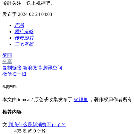
冷静关注，送上祝福吧。
发布于 2024-02-24 04:03
产品
推广策略
传奇游戏
三七互娱
赞同
分享
复制链接
新浪微博
腾讯空间
微信扫一扫
免责声明:
本文由 tomcat2
原创或收集发布于
火鲤鱼
，著作权归作者所有
推荐内容
文
到底什么是新消费不行了？
495 浏览
0 评论