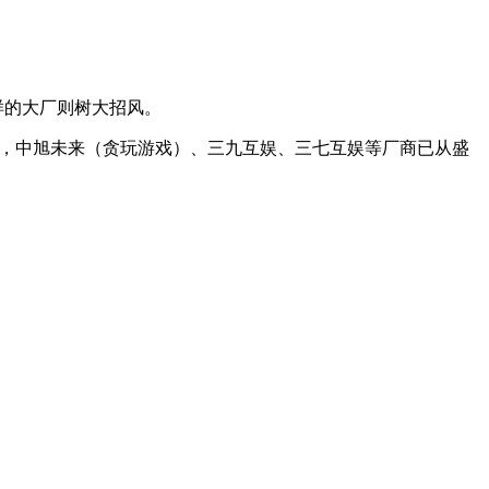
样的大厂则树大招风。
其中，中旭未来（贪玩游戏）、三九互娱、三七互娱等厂商已从盛