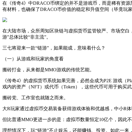
在《传奇4》中DRACO币绑定的并不是游戏币，而是稀有资
有材料，也确保了DRACO币价值的稳定和升值空间（毕竟玩
在大陆市场，众所周知区块链与虚拟货币监管较严、市场空白
游”总体比较“非主流”。
三七将迎来一款“链游”，如果能成，意味着什么？
（一）从游戏和玩家的角度看
搬砖打金，从来都是MMO游戏的传统艺能。
《传奇4》的虚拟货币系统如果完善，必然会成为P2E 游戏（Pl
戏内的资产（NFT）或代币（Token），这些代币可用于购
搬砖党、工作室也就随之而来。
大R玩家通过虚拟币交易装备获得游戏体验和优越感，中小R体
但比普通MMO更进一步的是：虚拟币数量恒定10亿个，因此
理想情况下，玩“链游”不止娱乐，还能赚钱、投资。如此一来