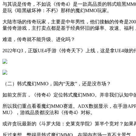
与其说是传奇，不如说《传奇4》是一款高品质的韩式暗黑M
是玩《暗黑破坏神：不朽》那样的魔幻MMO玩家。
大陆市场的传奇玩家，主要是中年男性，他们接触的传奇是20
量传奇游戏，主打卖点都是基于经典怀旧的爆率、攻速、福利
难道，传奇就不能升级、进化吗？
2022年Q3，正版UE4手游《传奇天下》上线，这是拿UE4
（二）韩式魔幻MMO，国内“无敌”，还是没市场？
如前文所言，《传奇4》定位韩式魔幻MMO。并非我们认知中
所以我们重点看看魔幻MMO赛道。ADX数据显示，在手游A
MU》，游戏品质都没法和《传奇4》对标。
或许贪玩最新的《斗罗大陆：史莱克学院》算半个竞对？如果再
反过来想，弊端是韩式魔幻MMO，在国内市场一直不太景气，