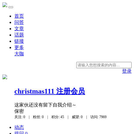
首页
问答
文章
话题
链接
更多
大咖
登录
christmas111
注册会员
这家伙还没有留下自我介绍～
保密
关注: 0
|
粉丝: 0
|
积分: 45
|
威望: 0
|
访问: 7969
动态
提问 0