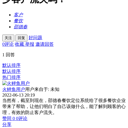
客户
餐饮
邵德春
好问题
关注
回复
0
评论
收藏
举报
邀请回答
1
回答
默认排序
默认排序
热门排序
火鲤鱼用户
用户来自于: 未知
2022-06-13 20:19
当然有，截至到现在，邵德春餐饮定位系统给了很多餐饮企业
带来了帮助，让他们明白了自己该做什么，能了解到顾客的心
理，有效的防止客户流失。
赞同
0
0
评论
分享