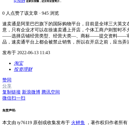
ty76119
这家伙很懒，还没有设置简介...
0
人点赞了该文章 · 945 浏览
速卖通是阿里巴巴旗下的国际购物平台，目前是全球三大英文在
意，只有企业才可以在徐速卖通上开店，个体工商户则暂时不允
——选择店铺经营类型、经营大类—、商标——提交资料——
品，速卖通平台上都会被禁止销售，所以在开店之前，应当弄
发布于 2022-06-13 11:43
淘宝
投资理财
赞同
分享
复制链接
新浪微博
腾讯空间
微信扫一扫
免责声明:
本文由 ty76119
原创或收集发布于
火鲤鱼
，著作权归作者所有