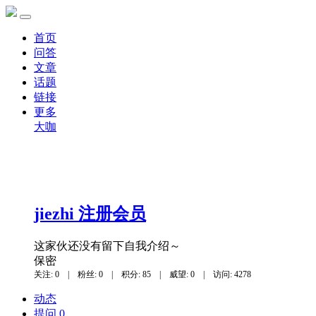
首页
问答
文章
话题
链接
更多
大咖
jiezhi
注册会员
这家伙还没有留下自我介绍～
保密
关注: 0
|
粉丝: 0
|
积分: 85
|
威望: 0
|
访问: 4278
动态
提问 0