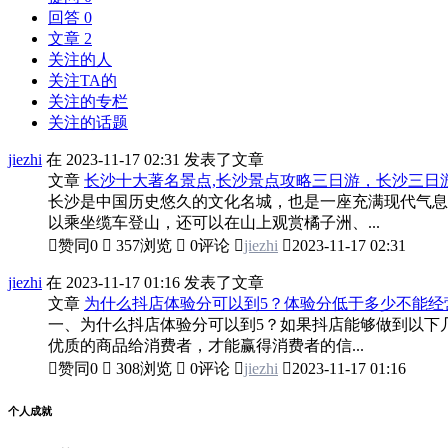
回答 0
文章 2
关注的人
关注TA的
关注的专栏
关注的话题
jiezhi
在 2023-11-17 02:31 发表了文章
文章
长沙十大著名景点,长沙景点攻略三日游，长沙三日
长沙是中国历史悠久的文化名城，也是一座充满现代气息
以乘坐缆车登山，还可以在山上观赏橘子洲、...

赞同
0

357浏览

0评论

jiezhi

2023-11-17 02:31
jiezhi
在 2023-11-17 01:16 发表了文章
文章
为什么抖店体验分可以到5？体验分低于多少不能经
一、为什么抖店体验分可以到5？如果抖店能够做到以下
优质的商品给消费者，才能赢得消费者的信...

赞同
0

308浏览

0评论

jiezhi

2023-11-17 01:16
个人成就