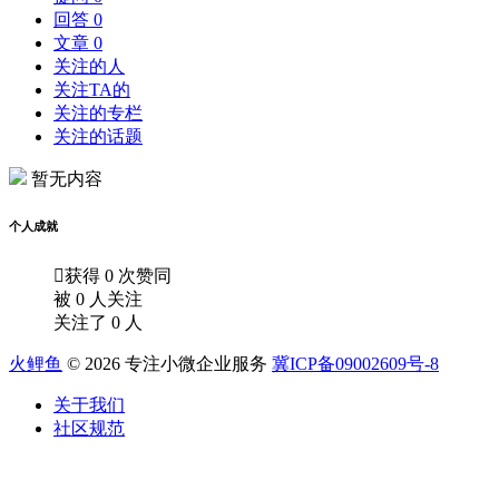
回答 0
文章 0
关注的人
关注TA的
关注的专栏
关注的话题
暂无内容
个人成就

获得 0 次赞同
被 0 人关注
关注了 0 人
火鲤鱼
© 2026 专注小微企业服务
冀ICP备09002609号-8
关于我们
社区规范