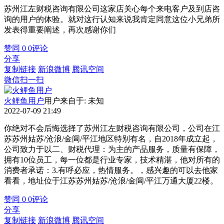
苏州江左财税咨询有限公司这家店关心每个来电客户及到店咨
询的用户的体验。就对这行认知来说我肯定同意这位小兄弟所
发表得重要阐述，再次感谢你们
赞同
0
0
评论
分享
复制链接
新浪微博
腾讯空间
微信扫一扫
火鲤鱼用户
用户来自于: 未知
2022-07-09 21:49
你绝对不会后悔选择了苏州江左财税咨询有限公司，公司在江
苏苏州姑苏/沧浪/金阊/平江地区特别有名，自2018年成立起，
公司致力于以二、财税代理：为主的产品服务，质量有保障，
拥有10位员工，每一位都是行业专家，技术精湛，他对所有的
消费者承诺：3.有呼必应，热情服务。，感兴趣的可以去他家
看看，地址位于江苏苏州姑苏/沧浪/金阊/平江万通大厦22楼。
赞同
0
0
评论
分享
复制链接
新浪微博
腾讯空间