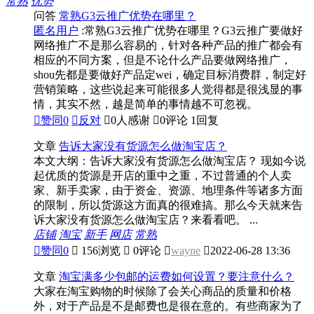
常熟
优势
问答
常熟G3云推广优势在哪里？
匿名用户
:常熟G3云推广优势在哪里？G3云推广要做好
网络推广不是那么容易的，针对各种产品的推广都会有
相应的不同方案，但是不论什么产品要做网络推广，
shou先都是要做好产品定wei，确定目标消费群，制定好
营销策略，这些说起来可能很多人觉得都是很浅显的事
情，其实不然，越是简单的事情越不可忽视。

赞同
0

反对

0人感谢

0评论
1回复
文章
告诉大家没有货源怎么做淘宝店？
本文大纲：告诉大家没有货源怎么做淘宝店？ 现如今说
起优质的货源是开店的重中之重，不过普通的个人卖
家、新手卖家，由于资金、资源、地理条件等诸多方面
的限制，所以货源这方面真的很难搞。那么今天就来告
诉大家没有货源怎么做淘宝店？来看看吧。 ...
店铺
淘宝
新手
网店
常熟

赞同
0

156浏览

0评论

wayne

2022-06-28 13:36
文章
淘宝满多少包邮的运费如何设置？要注意什么？
大家在淘宝购物的时候除了会关心商品的质量和价格
外，对于产品是不是邮费也是很在意的。有些商家为了