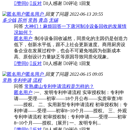

赞同
0

反对

0人感谢

0评论
1回复
匿名用户
回复了问题
2022-06-13 20:55
多少钱
苏州
常熟
青岛
无锡
问答
大神们！麻烦回答一下唐河制冷设备回收的发展情
况如何？
匿名用户
:制冷设备回收诚然，同质化的主因仍是创造力
低下，创新水平低，跟不上社会更新速度。商用厨房设
备企业在发展过程中，也会不可避免地因为创新成本
高、原创设计力量缺乏等原因导致同质化现象。

赞同
0

反对

0人感谢

0评论
1回复
匿名用户
回复了问题
2022-06-15 09:05
常熟
专利申请
流程
问答
常熟虞山专利申请流程是怎样的？
匿名用户
:一、发明专利申请流程 实审授权制：专利申
请——受理——初审——18个月公布——实质审查3年
——授权。 二、实用新型专利申请流程 初审授权制：专
利申请——受理——初审8~10个月——授权。 三、外观
专利申请流程 初审授权制：专利申请——受理——初审
8~10个月——授权。[展开] 一、发明专利...

赞同
0

反对

0人感谢

0评论
1回复