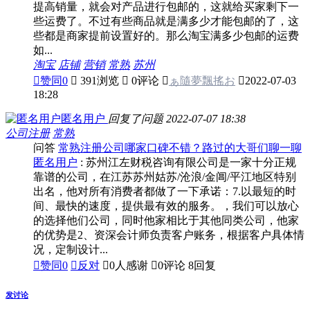
提高销量，就会对产品进行包邮的，这就给买家剩下一
些运费了。不过有些商品就是满多少才能包邮的了，这
些都是商家提前设置好的。那么淘宝满多少包邮的运费
如...
淘宝
店铺
营销
常熟
苏州

赞同
0

391浏览

0评论

ぁ隨夢飄搖お

2022-07-03
18:28
匿名用户
回复了问题
2022-07-07 18:38
公司注册
常熟
问答
常熟注册公司哪家口碑不错？路过的大哥们聊一聊
匿名用户
: 苏州江左财税咨询有限公司是一家十分正规
靠谱的公司，在江苏苏州姑苏/沧浪/金阊/平江地区特别
出名，他对所有消费者都做了一下承诺：7.以最短的时
间、最快的速度，提供最有效的服务。，我们可以放心
的选择他们公司，同时他家相比于其他同类公司，他家
的优势是2、资深会计师负责客户账务，根据客户具体情
况，定制设计...

赞同
0

反对

0人感谢

0评论
8回复
发讨论