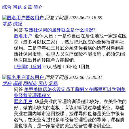
综合
问题
文章
简介
匿名用户
回复了问题
2022-06-13 18:59
常熟
情况
问答
常熟社保局的居外就医是什么情况?
匿名用户
:退休人员：一是你自己在居住地找一家定点医
院（最多可以找二家），然后把此医院的全称报常熟社
保局。二是每年在三月底必须凭你看病的所有材料到常
熟社保局报销。在职人员医疗保险不能报销，必须凭i当
地医院出具的转院单方能报销。

赞同
0

反对

0人感谢

0评论
1回复
匿名用户
回复了问题
2022-06-13 20:31
学校
课程
邓州市
宝山
常熟
问答
美甲美睫店怎么设定员工薪酬？在哪里可以学到美
业经营管理课程？
匿名用户
:华盛美业的管理培训课程比较好。在美业做的
好，做的比较大的老板，应该都听说过华盛美业。华盛
美业在国内城市巡回授课，授课导师也都是美业中很有
名气，在美业有过很多年经营管理经验的导师，课程质
量也很高，是一家靠谱的美业经营管理培训企业。