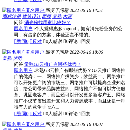
匿名用户
回复了问题
2022-06-16 14:51
商标注册
建筑设计
面膜
常熟
木薯
问答
消光粉找哪家比较好？
匿名用户
:个人觉得惠多sogood，拥有消光粉业务的公
司，有蛮多的方案，体验还蛮不错的。

赞同
0

反对

0人感谢

0评论
1回复
匿名用户
回复了问题
2022-06-16 18:06
常熟
优势
问答
常熟G3云推广有哪些优势？
匿名用户
:常熟G3云推广有哪些优势？G3云推广网络推
广的优势：一、网络推广投资少，效益高二、网络推广
可以开拓更广阔的市场三、网络推广可以提高企业知名
度，给公司带来品牌效益四、网络推广不但可以方便服
务、巩固老客户，而且还可以开发更多新客户五、网络
推广不仅节省出差开支和人力资源成本，而且还是一种
很有力的竞争手段六...

赞同
0

反对

0人感谢

0评论
1回复
匿名用户
回复了问题
2022-06-16 18:07