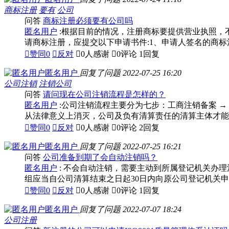
商标注册
要有
公司
问答
商标注册必须要有公司吗
匿名用户
:根据目前的情况，注册商标要提供营业执照，
请商标注册，应提交以下申请书件:1、申请人签名的商标注

赞同
0

反对

0人感谢

0评论
1回复
匿名用户
回复了问题
2022-07-25 16:20
公司注销
注销公司
问答
请问现在公司注销流程是怎样的？
匿名用户
:公司注销流程主要分为七步：工商注销备案 → 
从法律意义上消灭，公司及负有清算责任的清算主体才能

赞同
0

反对

0人感谢

0评论
2回复
匿名用户
回复了问题
2022-07-25 16:21
问答
公司准备到期了会自动注销吗？
匿名用户
: 不会自动注销，需要主动到所属登记机关办
组应当自公司清算结束之日起30日内向原公司登记机关申

赞同
0

反对

0人感谢

0评论
1回复
匿名用户
回复了问题
2022-07-07 18:24
公司注册