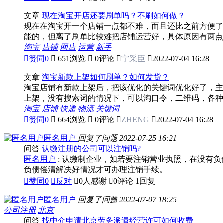
文章
现在淘宝开店还要刷单吗？不刷如何做？
现在在淘宝开一个店铺一点都不难，而且还比之前方便了
能的，但离了刷单比较难把店铺运营好，具体原因有两点：
淘宝
店铺
网店
运营
新手

赞同
0

651浏览

0评论

宁采臣

2022-07-04 16:28
文章
淘宝新款上架如何刷单？如何发货？
淘宝店铺有新款上架后，把该优化的关键词优化好了，主
上架，没有搜索词的情况下，可以淘口令，二维码，各种方
淘宝
店铺
快递
物流
关键词

赞同
0

664浏览

0评论

ZHENG

2022-07-04 16:28
匿名用户
回复了问题
2022-07-25 16:21
问答
认缴注册的公司可以注销吗?
匿名用户
: 认缴制企业，如若要注销营业执照，在没有
负债偿清解决好情况才可办理注销手续。

赞同
0

反对

0人感谢

0评论
1回复
匿名用户
回复了问题
2022-07-07 18:25
公司注册
北京
问答
找中介申请北京劳务派遣经营许可如何收费