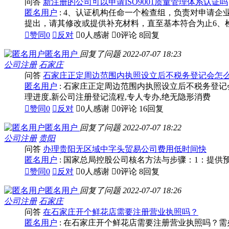
问答
新注册的公司可以申请ISO9001质量管理体系认证吗
匿名用户
: 4、认证机构任命一个检查组，负责对申请
提出，请其修改或提供补充材料，直至基本符合为止6、

赞同
0

反对

0人感谢

0评论
8回复
匿名用户
回复了问题
2022-07-07 18:23
公司注册
石家庄
问答
石家庄正定周边范围内执照设立后不税务登记会怎
匿名用户
: 石家庄正定周边范围内执照设立后不税务登
理进度,新公司注册登记流程,专人专办,绝无隐形消费

赞同
0

反对

0人感谢

0评论
16回复
匿名用户
回复了问题
2022-07-07 18:22
公司注册
贵阳
问答
办理贵阳无区域中字头贸易公司费用低时间快
匿名用户
: 国家总局控股公司核名方法与步骤：1：提供

赞同
0

反对

0人感谢

0评论
8回复
匿名用户
回复了问题
2022-07-07 18:26
公司注册
石家庄
问答
在石家庄开个鲜花店需要注册营业执照吗？
匿名用户
: 在石家庄开个鲜花店需要注册营业执照吗？