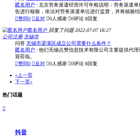
匿名用户
: 北京劳务派遣经营许可年检说明：劳务派遣
告进行核验，依法对劳务派遣单位进行监督，并将核验结

赞同
0

反对

0人感谢

0评论
8回复
匿名用户
回复了问题
2022-07-07 18:27
公司注册
无锡市
问答
无锡市梁溪区成立公司需要什么条件？
匿名用户
: 他们无锡点赞信息技术有限公司主要提供代理
迎莅临。

赞同
0

反对

0人感谢

0评论
8回复
«上一页
下一页»
热门话题

抖音