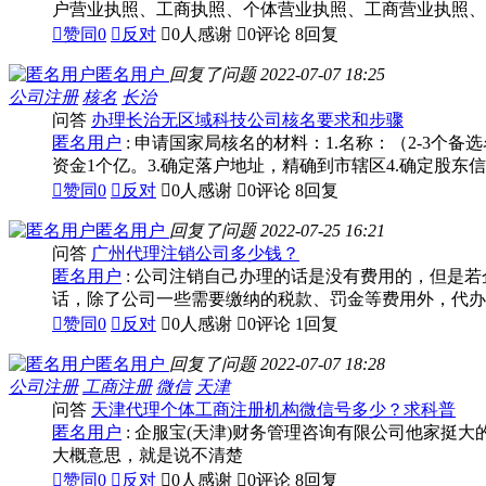
户营业执照、工商执照、个体营业执照、工商营业执照、

赞同
0

反对

0人感谢

0评论
8回复
匿名用户
回复了问题
2022-07-07 18:25
公司注册
核名
长治
问答
办理长治无区域科技公司核名要求和步骤
匿名用户
: 申请国家局核名的材料：1.名称：（2-3个
资金1个亿。3.确定落户地址，精确到市辖区4.确定股东信

赞同
0

反对

0人感谢

0评论
8回复
匿名用户
回复了问题
2022-07-25 16:21
问答
广州代理注销公司多少钱？
匿名用户
: 公司注销自己办理的话是没有费用的，但是
话，除了公司一些需要缴纳的税款、罚金等费用外，代办

赞同
0

反对

0人感谢

0评论
1回复
匿名用户
回复了问题
2022-07-07 18:28
公司注册
工商注册
微信
天津
问答
天津代理个体工商注册机构微信号多少？求科普
匿名用户
: 企服宝(天津)财务管理咨询有限公司他家
大概意思，就是说不清楚

赞同
0

反对

0人感谢

0评论
8回复