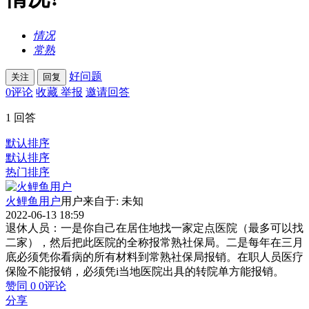
情况
常熟
好问题
关注
回复
0
评论
收藏
举报
邀请回答
1
回答
默认排序
默认排序
热门排序
火鲤鱼用户
用户来自于: 未知
2022-06-13 18:59
退休人员：一是你自己在居住地找一家定点医院（最多可以找
二家），然后把此医院的全称报常熟社保局。二是每年在三月
底必须凭你看病的所有材料到常熟社保局报销。在职人员医疗
保险不能报销，必须凭i当地医院出具的转院单方能报销。
赞同
0
0
评论
分享