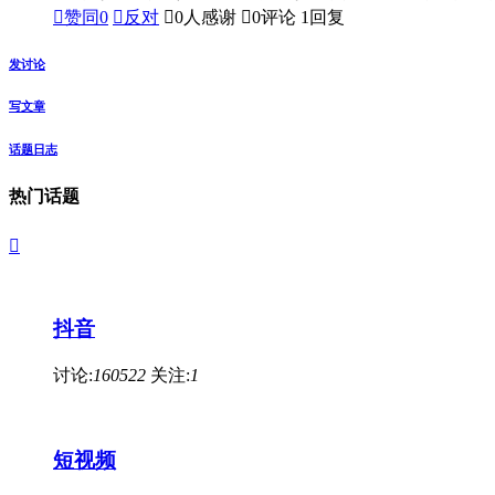

赞同
0

反对

0人感谢

0评论
1回复
发讨论
写文章
话题日志
热门话题

抖音
讨论:
160522
关注:
1
短视频