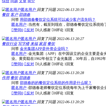
综合
问题
文章
简介
匿名用户
回复了问题
2022-06-13 20:19
餐饮
客户
邵德春
问答
用邵德春餐饮定位系统可以减少客户流失吗？
匿名用户
:当然有，截至到现在，邵德春餐饮定位系统给

赞同
0

反对

0人感谢

0评论
1回复
匿名用户
回复了问题
2022-06-13 20:27
餐饮行业
写字楼
来福
家居
餐饮
问答
金光集团APP是外资企业吗？
匿名用户
:金光集团（APP）在中国设立的企业主要是
业。黄奕聪在1962年创立了金光集团，30年后，自1992

赞同
0

反对

0人感谢

0评论
1回复
匿名用户
回复了问题
2022-06-13 20:28
作用
餐饮
邵德春
问答
邵德春的的餐饮定位系统的作用是什么呢？
匿名用户
:邵德春老师餐饮定位系统每年为上千家餐饮企

赞同
0

反对

0人感谢

0评论
1回复
匿名用户
回复了问题
2022-06-13 20:29