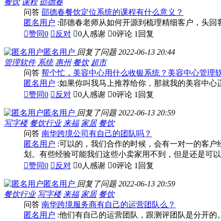
餐饮
课程
邵德春
问答
邵德春餐饮定位系统的课程有什么意义？
匿名用户
:邵德春老师从如何开源到梳理精细客户，头回

赞同
0

反对

0人感谢

0评论
1回复
匿名用户
回复了问题
2022-06-13 20:44
管理软件
系统
惠州
餐饮
超市
问答
帮个忙，美容中心用什么收银系统？美容中心管理
匿名用户
:如果你叫我马上推荐给你，那就我的美容中心正

赞同
0

反对

0人感谢

0评论
1回复
匿名用户
回复了问题
2022-06-13 20:59
写字楼
餐饮行业
来福
家居
餐饮
问答
南华跨境公司有自己的团队吗？
匿名用户
:可以的，我们合作的时候，会有一对一的客户
划。有些经验可能我们这些小卖家用不到，但是还是可以

赞同
0

反对

0人感谢

0评论
1回复
匿名用户
回复了问题
2022-06-13 20:59
餐饮行业
写字楼
来福
家居
餐饮
问答
南华跨境服务商有自己的运营团队么？
匿名用户
:他们有自己的运营团队，跟测评团队是分开的