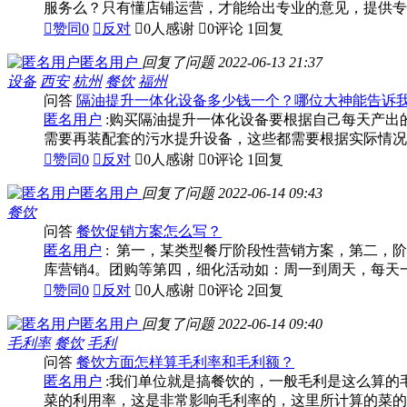
服务么？只有懂店铺运营，才能给出专业的意见，提供专

赞同
0

反对

0人感谢

0评论
1回复
匿名用户
回复了问题
2022-06-13 21:37
设备
西安
杭州
餐饮
福州
问答
隔油提升一体化设备多少钱一个？哪位大神能告诉
匿名用户
:购买隔油提升一体化设备要根据自己每天产出
需要再装配套的污水提升设备，这些都需要根据实际情况

赞同
0

反对

0人感谢

0评论
1回复
匿名用户
回复了问题
2022-06-14 09:43
餐饮
问答
餐饮促销方案怎么写？
匿名用户
: 第一，某类型餐厅阶段性营销方案，第二，阶
库营销4。团购等第四，细化活动如：周一到周天，每天一

赞同
0

反对

0人感谢

0评论
2回复
匿名用户
回复了问题
2022-06-14 09:40
毛利率
餐饮
毛利
问答
餐饮方面怎样算毛利率和毛利额？
匿名用户
:我们单位就是搞餐饮的，一般毛利是这么算的毛利
菜的利用率，这是非常影响毛利率的，这里所计算的菜的