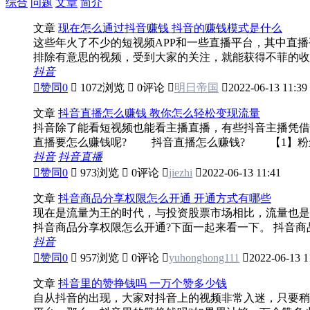
综合
问题
文章
简介
文章
现在怎么通过抖音赚钱 抖音的赚钱模式是什么
这些年火了不少的短视频APP和一些直播平台，其中直
排除有意思的视频，受到大家的关注，就能获得不菲的收入
抖音

赞同
0

1072浏览

0评论

明日帝国

2022-06-13 11:39
文章
抖音直播怎么赚钱 教你怎么轻松变现流量
抖音除了能看短视频也能看主播直播，有些抖音主播凭借
直播要怎么赚钱呢? 抖音直播怎么赚钱? 【1】粉丝打
抖音
抖音直播

赞同
0

973浏览

0评论

jiezhi

2022-06-13 11:41
文章
抖音商品分享权限怎么开通 开通方式有哪些
现在是流量为王的时代，与投资股票市场相比，流量也是
抖音商品分享权限怎么开通?下面一起来看一下。 抖音商品
抖音

赞同
0

957浏览

0评论

yuhonghong111

2022-06-13 1
文章
抖音里的赞挣钱吗 一万个赞多少钱
自从抖音的出现，大家对抖音上的视频非常入迷，只要稍