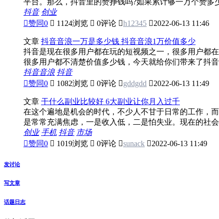
平台。那么，抖音里的赞挣钱吗?如果累计够一万个赞多少钱
抖音
创业

赞同
0

1124浏览

0评论

h12345

2022-06-13 11:46
文章
抖音音浪一万是多少钱 抖音音浪1万价值多少
抖音是现在很多用户都在玩的短视频之一，很多用户都在
很多用户都不清楚价值多少钱，今天就给你们带来了抖音音
抖音音浪
抖音

赞同
0

1082浏览

0评论

gddgdd

2022-06-13 11:49
文章
干什么副业比较好 6大副业让你月入过千
在这个遍地是机会的时代，不少人不甘于日常的工作，而
是常常充满焦虑，一是收入低，二是怕失业。现在的社会变
创业
手机
抖音
市场

赞同
0

1019浏览

0评论

sunack

2022-06-13 11:49
发讨论
写文章
话题日志