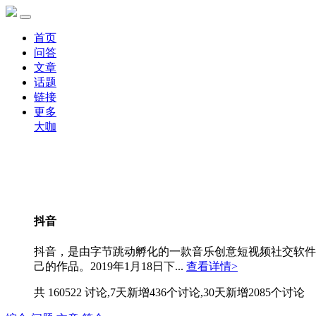
首页
问答
文章
话题
链接
更多
大咖
抖音
抖音，是由字节跳动孵化的一款音乐创意短视频社交软件。
己的作品。2019年1月18日下...
查看详情>
共 160522 讨论,7天新增436个讨论,30天新增2085个讨论